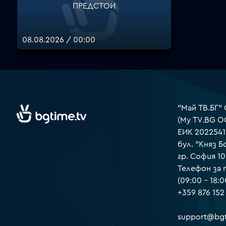
ПРЕДСТОИ
08.08.2026 / 00:00
"Май ТВ.БГ"
(My TV.BG O
ЕИК 2022541
бул. "Княз Б
гр. София 1
Телефон за
(09:00 – 18:0
+359 876 152
support@bgt