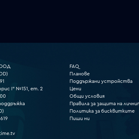
 ООД
FAQ
OD)
Планове
91
Поддържани устройства
орис I" №151, ет. 2
Цени
000
Общи условия
 поддръжка
Правила за защита на лични
0)
Политика за бисквитките
 619
Пиши ни
ime.tv