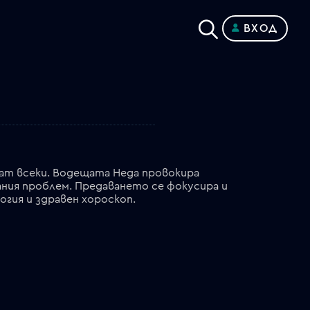
ВХОД
ват всеки. Водещата Неда провокира
ания проблем. Предаването се фокусира и
огия и здравен хороскоп.