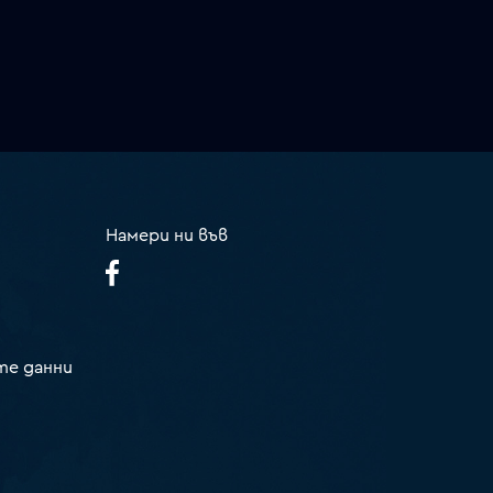
Намери ни във
те данни