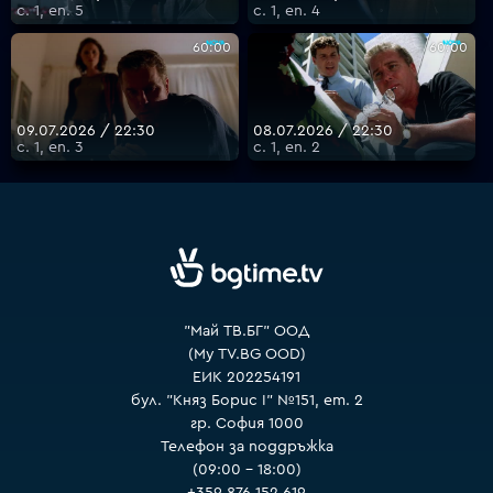
с. 1, еп. 5
с. 1, еп. 4
60:00
60:00
09.07.2026 / 22:30
08.07.2026 / 22:30
с. 1, еп. 3
с. 1, еп. 2
"Май ТВ.БГ" ООД
(My TV.BG OOD)
ЕИК 202254191
бул. "Княз Борис I" №151, ет. 2
гр. София 1000
Телефон за поддръжка
(09:00 – 18:00)