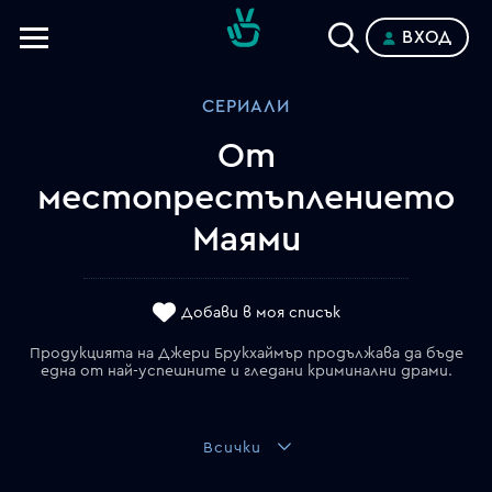
ВХОД
Телевизии
СЕРИАЛИ
Категории
От
Планове
местопрестъплението
Маями
Добави в моя списък
Продукцията на Джери Брукхаймър продължава да бъде
една от най-успешните и гледани криминални драми.
Всички