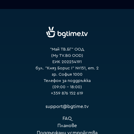
VOYO
"Май ТВ.БГ" ООД
(My TV.BG OOD)
ЕИК 202254191
бул. "Княз Борис I" №151, ет. 2
гр. София 1000
Телефон за поддръжка
(09:00 – 18:00)
+359 876 152 619
support@bgtime.tv
FAQ
Планове
Поддържани устройства