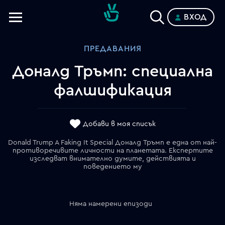
ВХОД
Телевизии
ПРЕДАВАНИЯ
Категории
Доналд Тръмп: специална
Планове
фалшификация
Добави в моя списък
Donald Trump A Faking It Special Доналд Тръмп е една от най-
противоречивите личности на планетата. Експертите
изследват внимателно думите, действията и
поведението му
Няма намерени епизоди