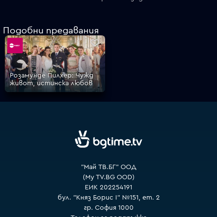
Подобни предавания
VOYO
Розамунде Пилхер: Чужд
живот, истинска любов
"Май ТВ.БГ" ООД
(My TV.BG OOD)
ЕИК 202254191
бул. "Княз Борис I" №151, ет. 2
гр. София 1000