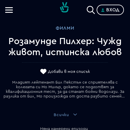
ВХОД
Телевизии
ФИЛМИ
Категории
Розамунде Пилхер: Чужд
Планове
живот, истинска любов
Добави в моя списък
Младият лейтенант Бил Пекстън се сприятелява с
колегата си Мо Милър, докато се подготвят за
квалификационния тест, за да станат бойни водолази. За
разлика от Бил, Мо произхожда от доста разбито семейство – никога не е срещал баща си, знае само, че е бил във флота. Двамата приятели нямат никаква представа, че са били разменени като бебета.
Всички
Няма намерени епизоди