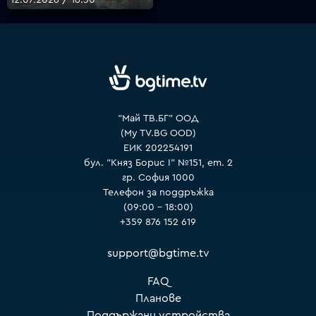
VOYO
"Май ТВ.БГ" ООД
(My TV.BG OOD)
ЕИК 202254191
бул. "Княз Борис I" №151, ет. 2
гр. София 1000
Телефон за поддръжка
(09:00 – 18:00)
+359 876 152 619
support@bgtime.tv
FAQ
Планове
Поддържани устройства