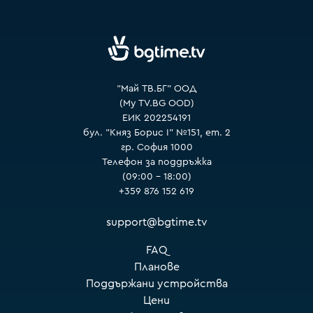
VOYO
"Май ТВ.БГ" ООД
(My TV.BG OOD)
ЕИК 202254191
бул. "Княз Борис I" №151, ет. 2
гр. София 1000
Телефон за поддръжка
(09:00 – 18:00)
+359 876 152 619
support@bgtime.tv
FAQ
Планове
Поддържани устройства
Цени