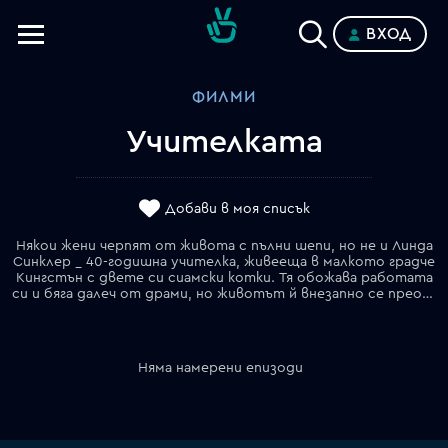
ВХОД
Телевизии
ФИЛМИ
Категории
Учителката
Планове
Добави в моя списък
Някои жени черпят от живота с пълни шепи, но не и Линда
Синклер _ 40-годишна учителка, живееща в малкото градче
Кингстън с двете си сиамски котки. Тя обожава работата
си и бяга далеч от драми, но животът й внезапно се преобръща, когато в града се връща нейният бивш ученик Джейсън. Опитвайки се да помогне на объркания младеж, Линда рискува кариерата си, но успява да преоткрие себе си.
Няма намерени епизоди