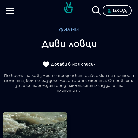
ВХОД
Телевизии
ФИЛМИ
Категории
Диви ловци
Планове
Добави в моя списък
По време на лов змиите преценяват с абсолютна точност
момента, който разделя живота от смъртта. Отровните
змии се нареждат сред най-опасните създания на
планетата.
45:00