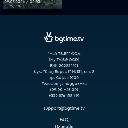
09.07.2026 / 02:35
с. 99, еп. 1
VOYO
"Май ТВ.БГ" ООД
(My TV.BG OOD)
ЕИК 202254191
бул. "Княз Борис I" №151, ет. 2
гр. София 1000
Телефон за поддръжка
(09:00 – 18:00)
+359 876 152 619
support@bgtime.tv
FAQ
Планове