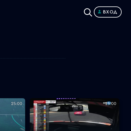
ВХОД
25:00
25:00