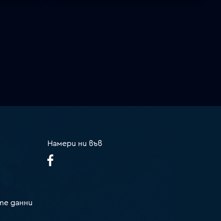
Намери ни във
те данни