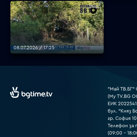
25:00
08.07.2026 / 17:25
"Май ТВ.БГ"
(My TV.BG O
ЕИК 2022541
бул. "Княз Б
гр. София 1
Телефон за
(09:00 – 18:0