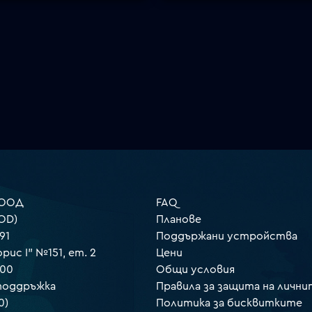
 ООД
FAQ
OD)
Планове
91
Поддържани устройства
орис I" №151, ет. 2
Цени
000
Общи условия
 поддръжка
Правила за защита на лични
0)
Политика за бисквитките