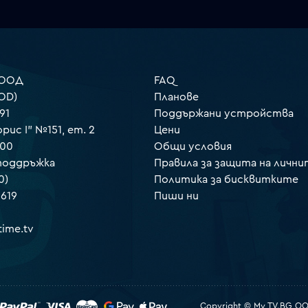
 ООД
FAQ
OD)
Планове
91
Поддържани устройства
орис I" №151, ет. 2
Цени
000
Общи условия
 поддръжка
Правила за защита на лични
0)
Политика за бисквитките
 619
Пиши ни
ime.tv
Copyright © My TV.BG OOD.