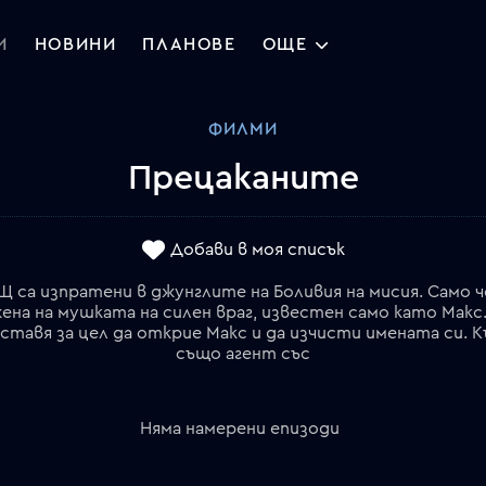
И
НОВИНИ
ПЛАНОВЕ
ОЩЕ
ФИЛМИ
Прецаканите
Добави в моя списък
са изпратени в джунглите на Боливия на мисия. Само че
на на мушката на силен враг, известен само като Макс.
ставя за цел да открие Макс и да изчисти имената си. 
също агент със
Няма намерени епизоди