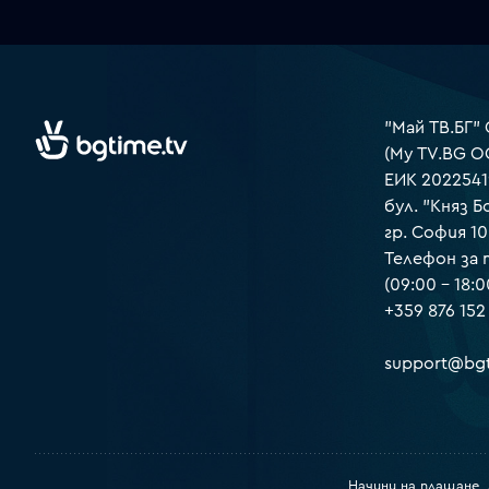
"Май ТВ.БГ"
(My TV.BG O
ЕИК 2022541
бул. "Княз Б
гр. София 1
Телефон за
(09:00 – 18:0
+359 876 152
support@bgt
Начини на плащане