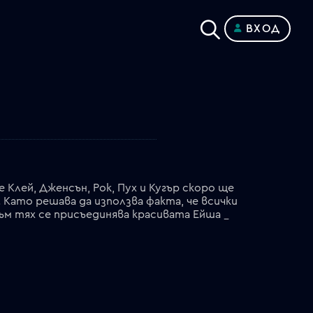
ВХОД
 Клей, Дженсън, Рок, Пух и Кугър скоро ще
 Като решава да използва факта, че всички
Към тях се присъединява красивата Ейша _
собствени планове, която също има за какво да отмъщава. Когато работят заедно и не се карат, шестимата наистина са на крачка от това да се доберат до Макс _ безскрупулен мъж, решен да завладее света с техническа война.