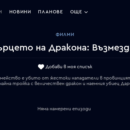
И
НОВИНИ
ПЛАНОВЕ
ОЩЕ
ФИЛМИ
ърцето на Дракона: Възмезд
Добави в моя списък
семейство е убито от жестоки нападатели в провинцият
айна тройка с величествен дракон и наемния убиец Дар
Няма намерени епизоди