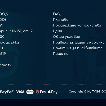
 ООД
FAQ
OD)
Планове
91
Поддържани устройства
орис I" №151, ет. 2
Цени
000
Общи условия
 поддръжка
Правила за защита на лични
0)
Политика за бисквитките
 619
Пиши ни
ime.tv
Copyright © My TV.BG OOD.