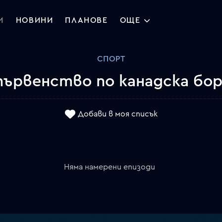
И
НОВИНИ
ПЛАНОВЕ
ОЩЕ
СПОРТ
ървенство по канадска бор
Добави в моя списък
Няма намерени епизоди