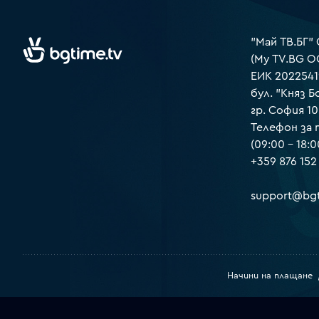
"Май ТВ.БГ"
(My TV.BG O
ЕИК 2022541
бул. "Княз Б
гр. София 1
Телефон за
(09:00 – 18:0
+359 876 152
support@bgt
Начини на плащане