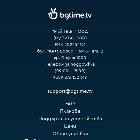
VOYO
"Май ТВ.БГ" ООД
(My TV.BG OOD)
ЕИК 202254191
бул. "Княз Борис I" №151, ет. 2
гр. София 1000
Телефон за поддръжка
(09:00 – 18:00)
+359 876 152 619
support@bgtime.tv
FAQ
Планове
Поддържани устройства
Цени
Общи условия