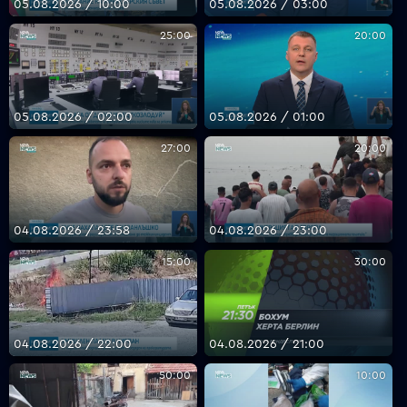
05.08.2026 / 10:00
05.08.2026 / 03:00
25:00
20:00
05.08.2026 / 02:00
05.08.2026 / 01:00
27:00
20:00
04.08.2026 / 23:58
04.08.2026 / 23:00
15:00
30:00
04.08.2026 / 22:00
04.08.2026 / 21:00
50:00
10:00