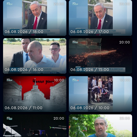
20:00
20:00
06.08.2026 / 18:00
06.08.2026 / 17:00
10:00
20:00
06.08.2026 / 16:00
06.08.2026 / 15:00
10:00
10:00
06.08.2026 / 11:00
06.08.2026 / 10:00
20:00
25:00