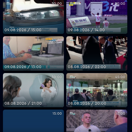
30:00
30:00
VOYO
09.08.2026 / 15:00
09.08.2026 / 14:00
30:00
20:00
09.08.2026 / 13:00
08.08.2026 / 22:00
30:00
45:00
08.08.2026 / 21:00
08.08.2026 / 20:00
15:00
10:00