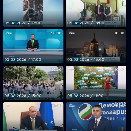
05.08.2026 / 19:00
05.08.2026 / 18:00
20:00
10:00
05.08.2026 / 17:00
05.08.2026 / 16:00
20:00
10:00
05.08.2026 / 15:00
05.08.2026 / 11:00
10:00
20:00