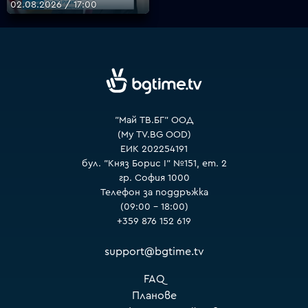
02.08.2026 / 17:00
"Май ТВ.БГ" ООД
(My TV.BG OOD)
ЕИК 202254191
бул. "Княз Борис I" №151, ет. 2
гр. София 1000
Телефон за поддръжка
(09:00 – 18:00)
+359 876 152 619
support@bgtime.tv
FAQ
Планове