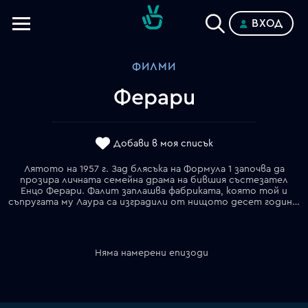
ВХОД
Телевизии
ФИЛМИ
Категории
Ферари
Планове
Добави в моя списък
Лятото на 1957 г. Зад блясъка на Формула 1 започва да
прозира личната семейна драма на бившия състезател
Енцо Ферари. Фалит заплашва фабриката, която той и
съпругата му Лаура са изградили от нищото десет години по-рано. Нестабилният им брак е разтърсен и разбит от загубата на сина им Дино година преди това. Ферари трудно намира сили да приеме другия си син – Пиеро, от любовницата си Лина Ларди. Междувременно жаждата за победа на пилотите му ги тласка до ръба, когато те се впускат в емблематичното, но коварно състезание Миле Миля – 1000 мили през Италия, което трябва да бъде спечелено на всяка цена.
Няма намерени епизоди