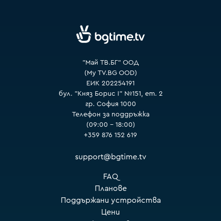
VOYO
"Май ТВ.БГ" ООД
(My TV.BG OOD)
ЕИК 202254191
бул. "Княз Борис I" №151, ет. 2
гр. София 1000
Телефон за поддръжка
(09:00 – 18:00)
+359 876 152 619
support@bgtime.tv
FAQ
Планове
Поддържани устройства
Цени