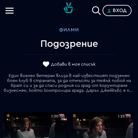
ВХОД
Телевизии
ФИЛМИ
Категории
Подозрение
Планове
Добави в моя списък
Един военен ветеран влиза в най-известният подземен
боен клуб в страната, за да отмъсти за тежък побой на
брат си и за да спаси родния си град от корумпираня
бизнесмен, който контролира града. Даръл Джейкъбс е пенсиониран гангстер, който живее във Финикс. Болен от рак, той ежедневно наблюдава центъра на града и посещава любимото си кафене. Млада сервитьорка Алисия Форет, студентката по право в Държавния Университет в Аризона, е заинтригувана от един мистериозен посетител и решава да го следва до дома. Те бързо образуват приятелството, което поставя Алисия в опасност, а Даръл принуждава да финализира всякакъв незавършен "бизнес." Гаджето на Алисия _ Том (Ейдън Бристоу) _ не одобри тяхното приятелство и започва да следва двойката. Откритието на Том за истинската самоличност на Даръл го поставя в състояние на паника. Не и за безопасността на своята приятелка, но особено за собствената си.
1:30:00
1:25:00