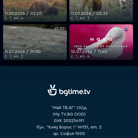
11.07.2026 / 03:20
11.07.2026 / 02:35
с. 1, еп. 4
с. 1, еп. 3
VOYO
45:00
45:00
11.07.2026 / 01:50
10.07.2026 / 11:40
с. 1, еп. 2
с. 1, еп. 4
"Май ТВ.БГ" ООД
(My TV.BG OOD)
ЕИК 202254191
бул. "Княз Борис I" №151, ет. 2
гр. София 1000