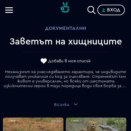
ВХОД
Телевизии
ДОКУМЕНТАЛНИ
Категории
Заветът на хищниците
Планове
Добави в моя списък
Механизмът на унаследяването гарантира, че индивидите
получават уникалния си код за оцеляване. Стремежът към
живот е универсален, но всеки от шестимата
изключителни герои в тази поредица води своя борба за продължаване на рода.
Всички
50:00
45:00