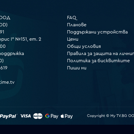
 ООД
FAQ
OD)
Планове
91
Поддържани устройства
орис I" №151, ет. 2
Цени
000
Общи условия
 поддръжка
Правила за защита на лични
0)
Политика за бисквитките
 619
Пиши ни
ime.tv
Copyright © My TV.BG OOD.