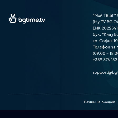
"Май ТВ.БГ"
(My TV.BG O
ЕИК 2022541
бул. "Княз Б
гр. София 1
Телефон за
(09:00 – 18:0
+359 876 152
support@bgt
Начини на плащане