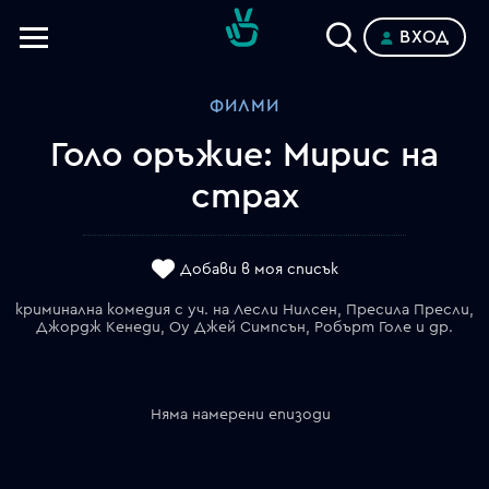
ВХОД
Телевизии
ФИЛМИ
Категории
Голо оръжие: Мирис на
Планове
страх
Добави в моя списък
криминална комедия с уч. на Лесли Нилсен, Пресила Пресли,
Джордж Кенеди, Оу Джей Симпсън, Робърт Голе и др.
Няма намерени епизоди