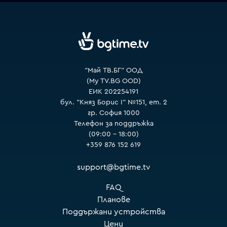
VOYO
"Май ТВ.БГ" ООД
(My TV.BG OOD)
ЕИК 202254191
бул. "Княз Борис I" №151, ет. 2
гр. София 1000
Телефон за поддръжка
(09:00 – 18:00)
+359 876 152 619
support@bgtime.tv
FAQ
Планове
Поддържани устройства
Цени