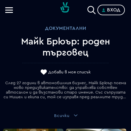
ВХОД
Телевизии
ДОКУМЕНТАЛНИ
Категории
Майк Брюър: роден
Планове
търговец
Добави в моя списък
След 27 години в автомобилния бизнес, Майк Брюър поема
ново предизвикателство: да управлява собствен
автосалон и да възстанови старо имение. Със съпругата
си Мишел и екипа си, той се изправя пред реалните трудности на автомобилната търговия, като същевременно се опитва да балансира между професионалния и личния си живот. Поредицата предлага поглед зад кулисите на новото му начинание, като показва както успехите, така и неуспехите по пътя към изграждането на успешен бизнес.
Всички