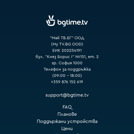
VOYO
"Май ТВ.БГ" ООД
(My TV.BG OOD)
ЕИК 202254191
бул. "Княз Борис I" №151, ет. 2
гр. София 1000
Телефон за поддръжка
(09:00 – 18:00)
+359 876 152 619
support@bgtime.tv
FAQ
Планове
Поддържани устройства
Цени