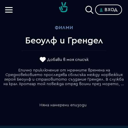
ВХОД
Телевизии
ФИЛМИ
Категории
Беоулф и Грендел
Планове
Добави в моя списък
Епично приключение от мрачните времена на
Средновековието проследява сблъсъка между норвежкия
герой Беоулф и страховитото създание Грендел. В служба
на крал Хротгар той повежда отряд воини през морето, за да избави селище, тероризирано от чудовището.
Няма намерени епизоди