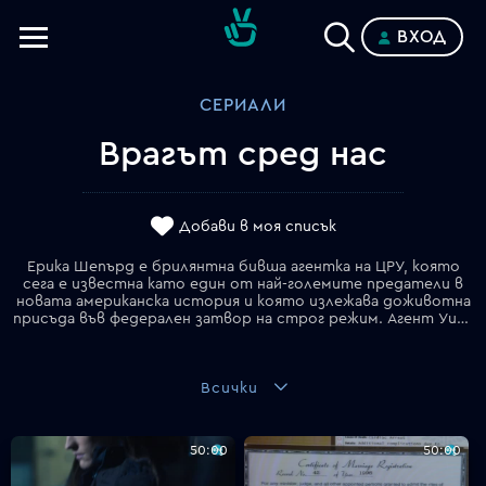
ВХОД
Телевизии
СЕРИАЛИ
Категории
Врагът сред нас
Планове
Добави в моя списък
Ерика Шепърд е брилянтна бивша агентка на ЦРУ, която
сега е известна като един от най-големите предатели в
новата американска история и която излежава доживотна
присъда във федерален затвор на строг режим. Агент Уил Кийтън се обръща към нея за помощ.
Всички
50:00
50:00