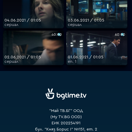
04.06.2021 / 01:05
03.06.2021 / 01:05
сериал
сериал
40:00
60:00
02.06.2021 / 01:05
01.06.2021 / 01:05
сериал
еп. 1
"Май ТВ.БГ" ООД
(My TV.BG OOD)
ЕИК 202254191
бул. "Княз Борис I" №151, ет. 2