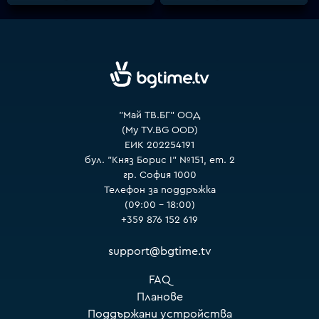
VOYO
"Май ТВ.БГ" ООД
(My TV.BG OOD)
ЕИК 202254191
бул. "Княз Борис I" №151, ет. 2
гр. София 1000
Телефон за поддръжка
(09:00 – 18:00)
+359 876 152 619
support@bgtime.tv
FAQ
Планове
Поддържани устройства