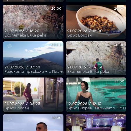
20:00
20:00
21.07.2026 / 18:20
21.07.2026 / 18:00
Екопътека Бяла река
Връх Богдан
20:00
40:00
21.07.2026 / 07:30
21.07.2026 / 06:50
Райското пръскало - с Пламен Илиев
Екопътека Бяла река
25:00
44:00
21.07.2026 / 06:25
12.07.2026 / 12:10
Връх Богдан
Връх Вихрен и Кончето - с Пл
18:00
30:00