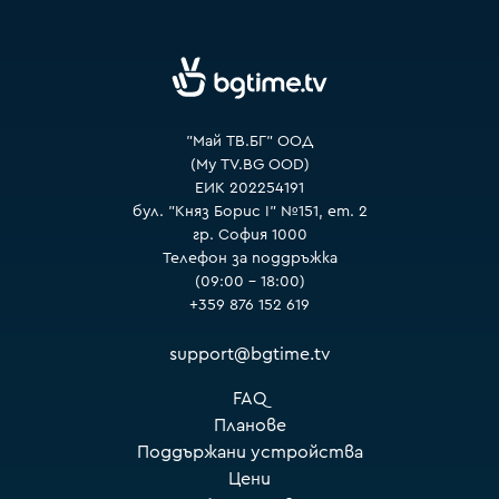
VOYO
"Май ТВ.БГ" ООД
(My TV.BG OOD)
ЕИК 202254191
бул. "Княз Борис I" №151, ет. 2
гр. София 1000
Телефон за поддръжка
(09:00 – 18:00)
+359 876 152 619
support@bgtime.tv
FAQ
Планове
Поддържани устройства
Цени