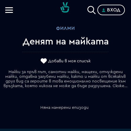
ВХОД
Телевизии
ФИЛМИ
Категории
Денят на майката
Планове
Добави в моя списък
Майки за пръв път, самотни майки, мащехи, отчуждени
майки, отдавна загубени майки, както и майки от всякакъв
друг вид са героите в това емоционално посвещение към
връзката, която никога не може да бъде разрушена. Сюжетът включва няколко линии, развити около темата за майчинството – майка на две деца се влюбва в мъж с две деца, млада жена се опитва да открие биологичната си майка, стресирана майка се справя с посещението на собствените си родители и др.
Няма намерени епизоди