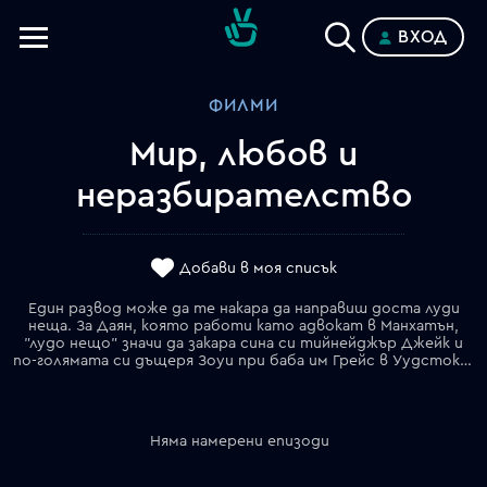
ВХОД
Телевизии
ФИЛМИ
Категории
Мир, любов и
Планове
неразбирателство
Добави в моя списък
Един развод може да те накара да направиш доста луди
неща. За Даян, която работи като адвокат в Манхатън,
"лудо нещо" значи да закара сина си тийнейджър Джейк и
по-голямата си дъщеря Зоуи при баба им Грейс в Уудсток. Лудото в цялата история е, че децата никога не са се срещали с нея. Всъщност Даян не е говорила с майка си от 20 години.
Няма намерени епизоди