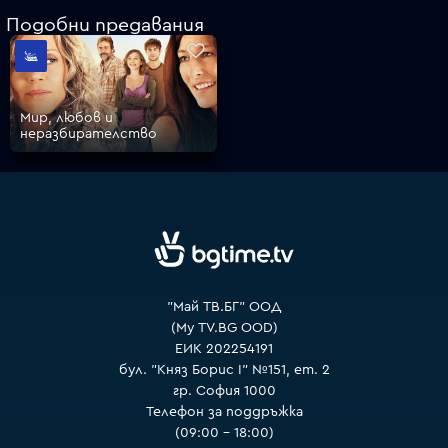
Подобни предавания
VOYO
Мир, любов и
неразбирателство
"Май ТВ.БГ" ООД
(My TV.BG OOD)
ЕИК 202254191
бул. "Княз Борис I" №151, ет. 2
гр. София 1000
Телефон за поддръжка
(09:00 – 18:00)