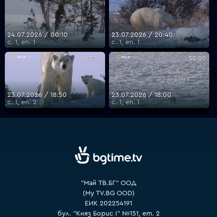
VOYO
24.07.2026 / 00:10
23.07.2026 / 20:40
с. 1, еп. 1
с. 1, еп. 1
55:00
50:00
23.07.2026 / 18:50
23.07.2026 / 18:00
с. 1, еп. 2
с. 1, еп. 1
"Май ТВ.БГ" ООД
(My TV.BG OOD)
ЕИК 202254191
бул. "Княз Борис I" №151, ет. 2