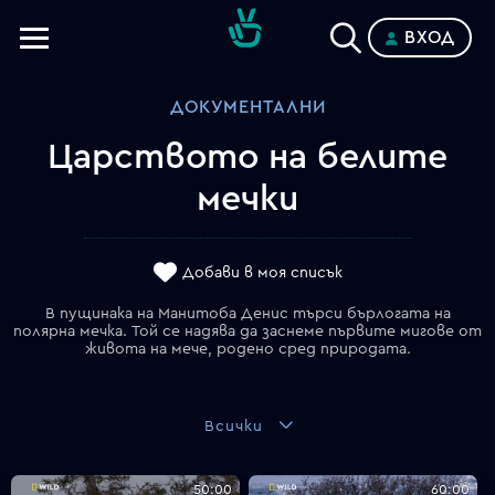
ВХОД
Телевизии
ДОКУМЕНТАЛНИ
Категории
Царството на белите
Планове
мечки
Добави в моя списък
В пущинака на Манитоба Денис търси бърлогата на
полярна мечка. Той се надява да заснеме първите мигове от
живота на мече, родено сред природата.
Всички
50:00
60:00