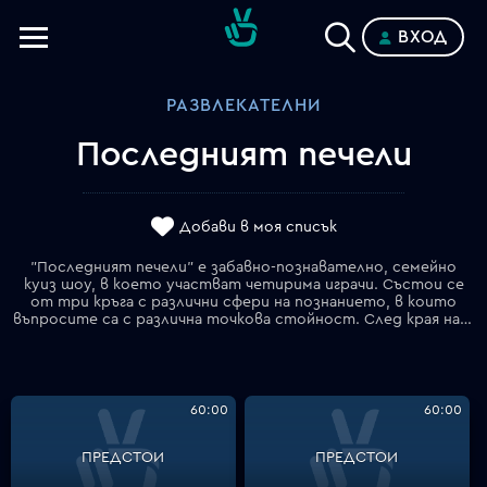
ВХОД
Телевизии
РАЗВЛЕКАТЕЛНИ
Категории
Последният печели
Планове
Добави в моя списък
"Последният печели" е забавно-познавателно, семейно
куиз шоу, в което участват четирима играчи. Състои се
от три кръга с различни сфери на познанието, в които
въпросите са с различна точкова стойност. След края на всеки кръг отпада по един участник, а победителят печели правото да се състезава и в следващия епизод и играе, докато някой друг не успее да го победи.
60:00
60:00
ПРЕДСТОИ
ПРЕДСТОИ