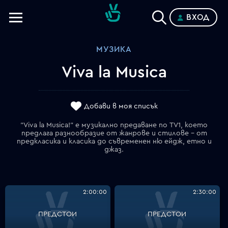
ВХОД
Телевизии
МУЗИКА
Категории
Viva la Musica
Планове
Добави в моя списък
"Viva la Musica!" е музикално предаване по TV1, което
предлага разнообразие от жанрове и стилове – от
предкласика и класика до съвременен ню ейдж, етно и
джаз.
2:00:00
2:30:00
ПРЕДСТОИ
ПРЕДСТОИ