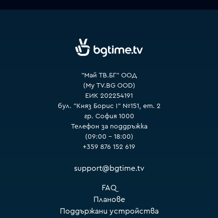
VOYO
"Май ТВ.БГ" ООД
(My TV.BG OOD)
ЕИК 202254191
бул. "Княз Борис I" №151, ет. 2
гр. София 1000
Телефон за поддръжка
(09:00 – 18:00)
+359 876 152 619
support@bgtime.tv
FAQ
Планове
Поддържани устройства