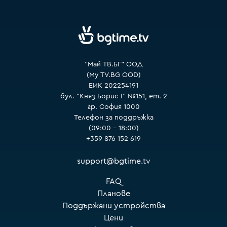
VOYO
"Май ТВ.БГ" ООД
(My TV.BG OOD)
ЕИК 202254191
бул. "Княз Борис I" №151, ет. 2
гр. София 1000
Телефон за поддръжка
(09:00 – 18:00)
+359 876 152 619
support@bgtime.tv
FAQ
Планове
Поддържани устройства
Цени