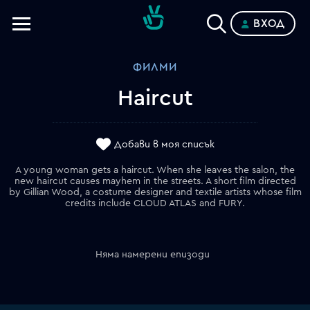
ВХОД
Телевизии
ФИЛМИ
Категории
Haircut
Планове
Добави в моя списък
A young woman gets a haircut. When she leaves the salon, the
new haircut causes mayhem in the streets. A short film directed
by Gillian Wood, a costume designer and textile artists whose film
credits include CLOUD ATLAS and FURY.
Няма намерени епизоди