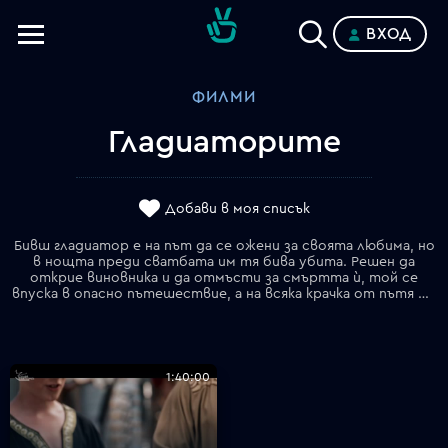
ВХОД
Телевизии
ФИЛМИ
Категории
Гладиаторите
Планове
Добави в моя списък
Бивш гладиатор е на път да се ожени за своята любима, но
в нощта преди сватбата им тя бива убита. Решен да
открие виновника и да отмъсти за смъртта ѝ, той се
впуска в опасно пътешествие, а на всяка крачка от пътя дебнат престъпници и убийци. Най-накрая разбира, че извършителят е главатар на една от най-безмилостните банди в региона, но когато тръгва по следите му, открива, че това е не друг, а неговият брат. Сега той е изправен пред тежка дилема _ да убие собстве…
1:40:00