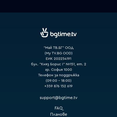
VOYO
"Май ТВ.БГ" ООД
(My TV.BG OOD)
ЕИК 202254191
бул. "Княз Борис I" №151, ет. 2
гр. София 1000
Телефон за поддръжка
(09:00 – 18:00)
+359 876 152 619
support@bgtime.tv
FAQ
Планове