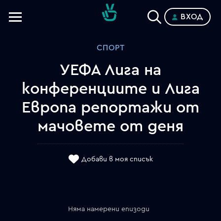
ВХОД
Телевизии
СПОРТ
Категории
УЕФА Лига на
Планове
конференциите и Лига
Европа репортажи от
мачовете от деня
Добави в моя списък
Няма намерени епизоди