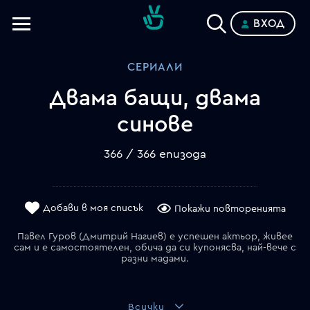
ВХОД
Телевизии
СЕРИАЛИ
Категории
Двама бащи, двама
Планове
синове
366 / 366 епизода
Добави в моя списък
Покажи повторенията
Павел Гуров (Дмитрий Нагиев) е успешен актьор, живее
сам и е самостоятелен, обича да си купонясва, най-вече с
разни мадами.
Всички