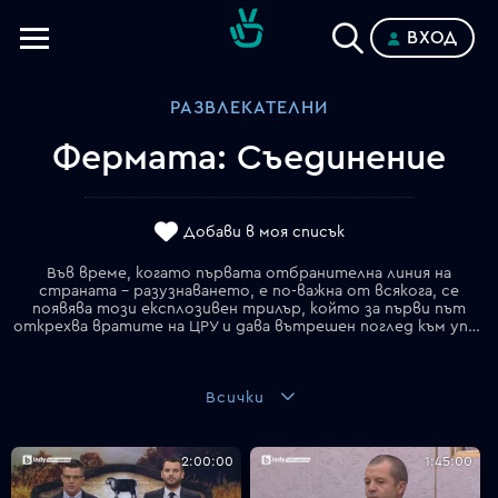
ВХОД
Телевизии
РАЗВЛЕКАТЕЛНИ
Категории
Фермата: Съединение
Планове
Добави в моя списък
Във време, когато първата отбранителна линия на
страната – разузнаването, е по-важна от всякога, се
появява този експлозивен трилър, който за първи път
открехва вратите на ЦРУ и дава вътрешен поглед към управлението: как се вербуват агентите, как се подготвят за шпионаж и какво научават, за да оцелеят. Джеймс Клейтън може да не се държи като типичен новобранец, но е един от най-умните курсанти и е човекът, от когото се нуждае Уолтър Бърк в агенцията. Докато Бърк го учи на правилата на играта, Джеймс бързо се издига в йерархията и се влюбва в Лейла – негова колега. Много скоро става ясно, че старите максими на ЦРУ "Не вярвай на никого" и "Нищо не е такова, каквото изглежда" са напълно верни.
Всички
2:00:00
1:45:00