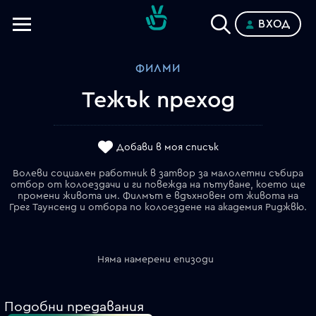
ВХОД
Телевизии
ФИЛМИ
Категории
Тежък преход
Планове
Добави в моя списък
Волеви социален работник в затвор за малолетни събира
отбор от колоездачи и ги повежда на пътуване, което ще
промени живота им. Филмът е вдъхновен от живота на
Грег Таунсенд и отбора по колоездене на академия Риджвю.
Няма намерени епизоди
Подобни предавания