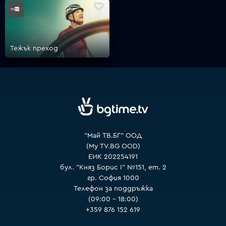
VOYO
Тежък преход
"Май ТВ.БГ" ООД
(My TV.BG OOD)
ЕИК 202254191
бул. "Княз Борис I" №151, ет. 2
гр. София 1000
Телефон за поддръжка
(09:00 – 18:00)
+359 876 152 619