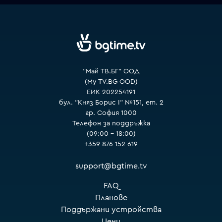
VOYO
"Май ТВ.БГ" ООД
(My TV.BG OOD)
ЕИК 202254191
бул. "Княз Борис I" №151, ет. 2
гр. София 1000
Телефон за поддръжка
(09:00 – 18:00)
+359 876 152 619
support@bgtime.tv
FAQ
Планове
Поддържани устройства
Цени