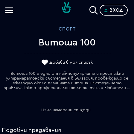
ВХОД
Телевизии
СПОРТ
Категории
Витоша 100
Планове
Добави в моя списък
Витоша 100 е едно от най-популярните и престижни
ултрамаратонски състезания в България, провеждащо се
ежегодно около планината Витоша. Състезанието
привлича както професионални атлети, така и любители на бягането и колоезденето, които изпитват своята издръжливост, воля и дух сред красивата природа на Витоша.
Няма намерени епизоди
Подобни предавания