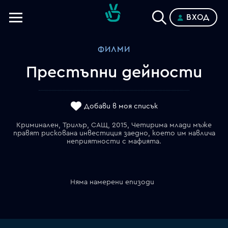
ВХОД
Телевизии
ФИЛМИ
Категории
Престъпни дейности
Планове
Добави в моя списък
Криминален, Трилър, САЩ, 2015, Четирима млади мъже
правят рискована инвестиция заедно, което им навлича
неприятности с мафията.
Няма намерени епизоди