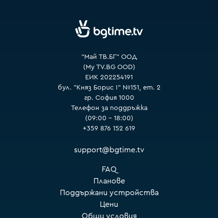
VOYO
"Май ТВ.БГ" ООД
(My TV.BG OOD)
ЕИК 202254191
бул. "Княз Борис I" №151, ет. 2
гр. София 1000
Телефон за поддръжка
(09:00 – 18:00)
+359 876 152 619
support@bgtime.tv
FAQ
Планове
Поддържани устройства
Цени
Общи условия