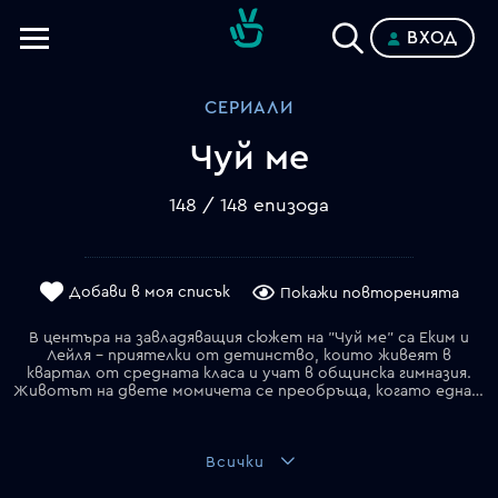
ВХОД
Телевизии
СЕРИАЛИ
Категории
Чуй ме
Планове
148 / 148 епизода
Добави в моя списък
Покажи повторенията
В центъра на завладяващия сюжет на "Чуй ме" са Еким и
Лейля – приятелки от детинство, които живеят в
квартал от средната класа и учат в общинска гимназия.
Животът на двете момичета се преобръща, когато една сутрин, докато вървят към училище, Лейля е блъсната от автомобил, чийто шофьор бяга от местопрестъплението с клоунска маска на лицето. За да затворят устите на хората от квартала, които настояват за справедливост, от частния колеж, намиращ се в непосредствена близост до мястото на произшествието, обявяват стипендии за трима младежи от общинското училище. Убедена, че шофьорът, блъснал Лейля, е един от разглезените студенти в иначе престижното учебно заведение, Еким постъпва там заедно с двама свои приятели и съученици – Айше и Бекир. Не след дълго тримата разкриват, че зад вратите на колежа цари тормоз и насилие, а Еким е решена да потърси справедливост за приятелката си и да открие виновника, приковал я към инвалидната количка.
Всички