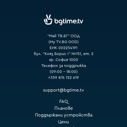
VOYO
"Май ТВ.БГ" ООД
(My TV.BG OOD)
ЕИК 202254191
бул. "Княз Борис I" №151, ет. 2
гр. София 1000
Телефон за поддръжка
(09:00 – 18:00)
+359 876 152 619
support@bgtime.tv
FAQ
Планове
Поддържани устройства
Цени