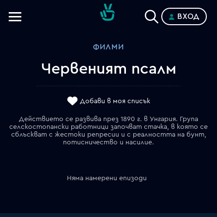
ВХОД
Телевизии
ФИЛМИ
Категории
Чeрвеният псалм
Планове
Добави в моя списък
Действието се развива през 1890 г. в Унгария. Група
селскостопански работници започват стачка, в която се
сблъскват с жестоки репресии и с реалността на бунт,
потисничество и насилие.
Няма намерени епизоди