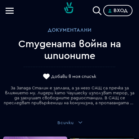
ВХОД
Телевизии
ДОКУМЕНТАЛНИ
Категории
Студената война на
Планове
шпионите
Добави в моя списък
За Запада Сталин е заплаха, а за него САЩ са пречка за
влиянието му. Лидери като Чаушеску използват терор, за
да заглушат свободните радиостанции. В САЩ се
преследват привърженици на комунизма, а пропагандата остава оръжие и след падането на Стената.
Всички