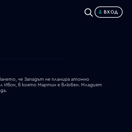
ВХОД
ването, че Западът не планира атомно
дел Ивон, в която Мартин е влюбен. Младият
да.