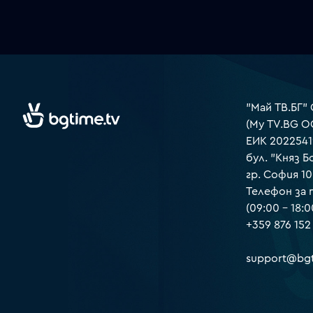
"Май ТВ.БГ"
(My TV.BG O
ЕИК 2022541
бул. "Княз Б
гр. София 1
Телефон за
(09:00 – 18:0
+359 876 152
support@bgt