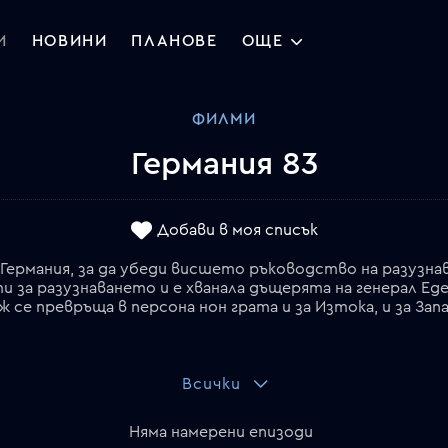
И
НОВИНИ
ПЛАНОВЕ
ОЩЕ
ФИЛМИ
Германия 83
Добави в моя списък
 Германия, за да убеди висшето ръководство на разузна
ти за разузнаването и е хванала дъщерята на генерал Е
ж се превръща в персона нон грата и за Изтока, и за Запа
Всички
Няма намерени епизоди