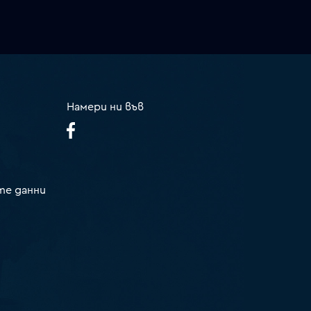
Намери ни във
те данни