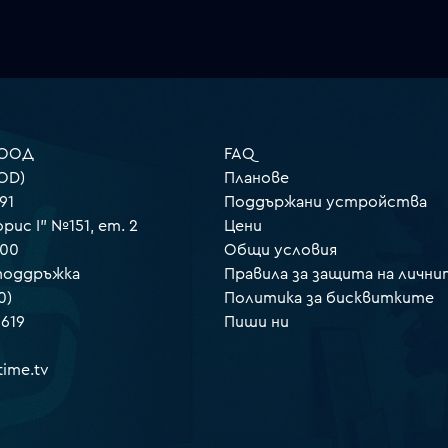
 ООД
FAQ
OD)
Планове
91
Поддържани устройства
орис I" №151, ет. 2
Цени
000
Общи условия
 поддръжка
Правила за защита на лични
0)
Политика за бисквитките
 619
Пиши ни
ime.tv