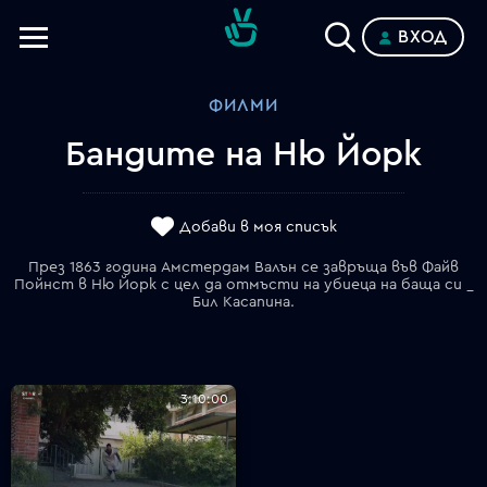
ВХОД
Телевизии
ФИЛМИ
Категории
Бандите на Ню Йорк
Планове
Добави в моя списък
През 1863 година Амстердам Валън се завръща във Файв
Пойнст в Ню Йорк с цел да отмъсти на убиеца на баща си _
Бил Касапина.
3:10:00