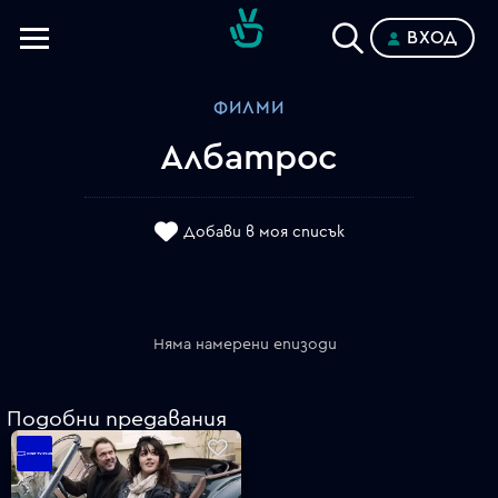
ВХОД
Телевизии
ФИЛМИ
Категории
Албатрос
Планове
Добави в моя списък
Няма намерени епизоди
Подобни предавания