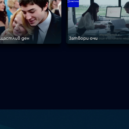
 щастлив ден
Затвори очи