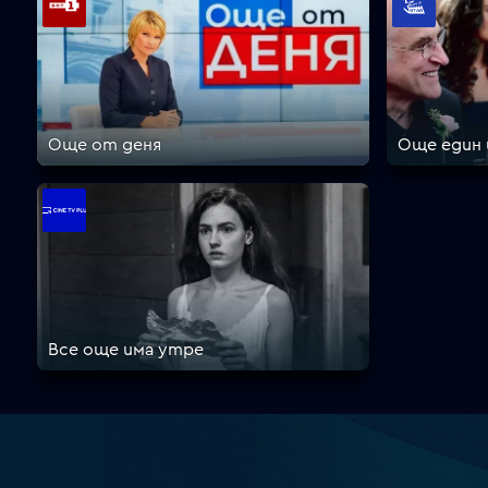
Още от деня
Още един
Все още има утре