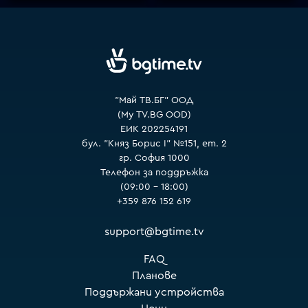
VOYO
"Май ТВ.БГ" ООД
(My TV.BG OOD)
ЕИК 202254191
бул. "Княз Борис I" №151, ет. 2
гр. София 1000
Телефон за поддръжка
(09:00 – 18:00)
+359 876 152 619
support@bgtime.tv
FAQ
Планове
Поддържани устройства