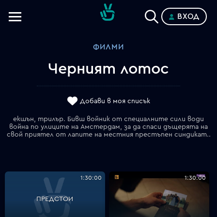
ВХОД
Телевизии
ФИЛМИ
Категории
Черният лотос
Планове
Добави в моя списък
екшън, трилър. Бивш войник от специалните сили води
война по улиците на Амстердам, за да спаси дъщерята на
свой приятел от лапите на местния престъпен синдикат..
1:30:00
1:30:00
ПРЕДСТОИ