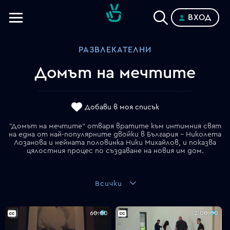
ВХОД
Телевизии
РАЗВЛЕКАТЕЛНИ
Категории
Домът на мечтите
Планове
Добави в моя списък
"Домът на мечтите" отваря вратите към интимния свят
на една от най-популярните двойки в България – Николета
Лозанова и нейната половинка Ники Михайлов, и показва
цялостния процес по създаване на новия им дом.
Всички
60:00
2:00:00