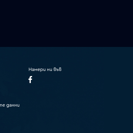
Намери ни във
те данни