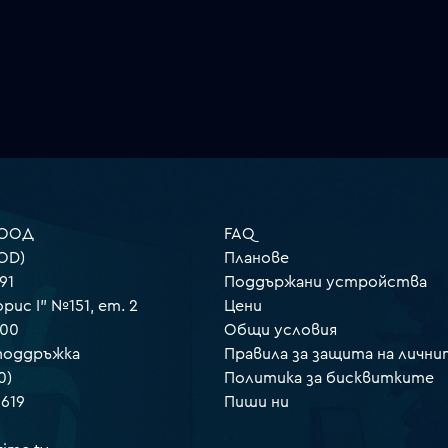
 ООД
FAQ
OD)
Планове
91
Поддържани устройства
орис I" №151, ет. 2
Цени
000
Общи условия
 поддръжка
Правила за защита на лични
0)
Политика за бисквитките
 619
Пиши ни