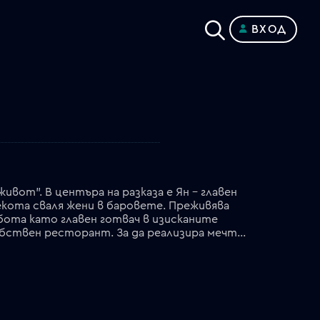
ВХОД
вот". В центъра на разказа е Ян – главен
екота сваля жени в баровете. Преживява
абота като главен готвач в изисканите
ресторанти на Париж. Ян решава да създаде семейство с Надя и нейния син и рискува да отвори собствен ресторант. За да реализира мечтата си, тегли голям кредит, който постоянно го вкарва в дългове. Отношенията му с Надя също се изострят.