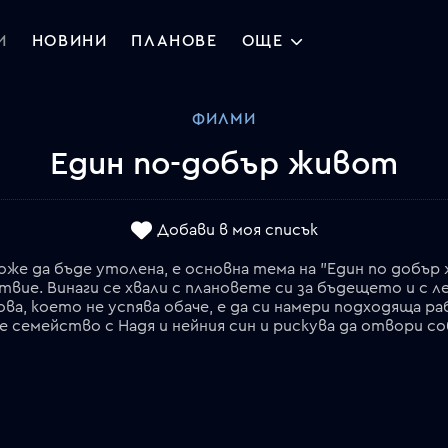
И
НОВИНИ
ПЛАНОВЕ
ОЩЕ
ФИЛМИ
Един по-добър живот
Добави в моя списък
же да бъде утолена, е основна тема на "Един по добър жи
твие. Винаги се хвали с плановете си за бъдещето и с л
ва, което не успява обаче, е да си намери подходяща р