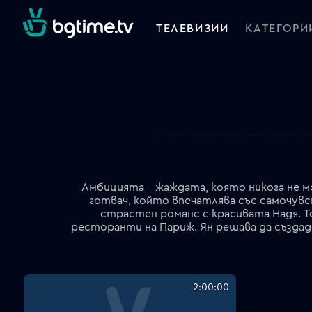
ТЕЛЕВИЗИИ
КАТЕГОРИ
Амбицията _ жаждата, която никога не мо
готвач, който впечатлява със самочувс
страстен романс с красивата Надя. То
2:00:00