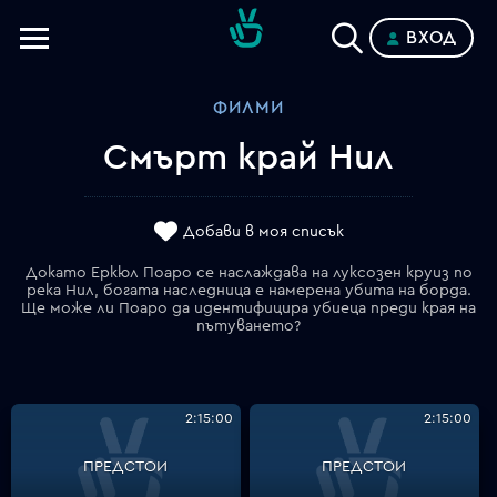
ВХОД
Телевизии
ФИЛМИ
Категории
Смърт край Нил
Планове
Добави в моя списък
Докато Еркюл Поаро се наслаждава на луксозен круиз по
река Нил, богата наследница е намерена убита на борда.
Ще може ли Поаро да идентифицира убиеца преди края на
пътуването?
2:15:00
2:15:00
ПРЕДСТОИ
ПРЕДСТОИ