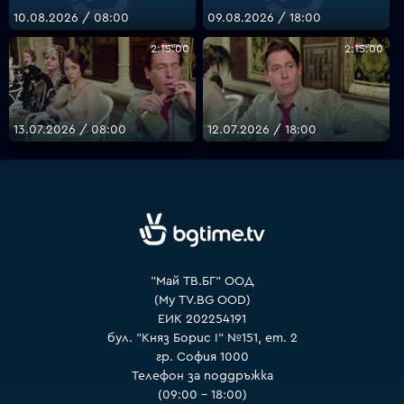
10.08.2026 / 08:00
09.08.2026 / 18:00
2:15:00
2:15:00
VOYO
13.07.2026 / 08:00
12.07.2026 / 18:00
"Май ТВ.БГ" ООД
(My TV.BG OOD)
ЕИК 202254191
бул. "Княз Борис I" №151, ет. 2
гр. София 1000
Телефон за поддръжка
(09:00 – 18:00)