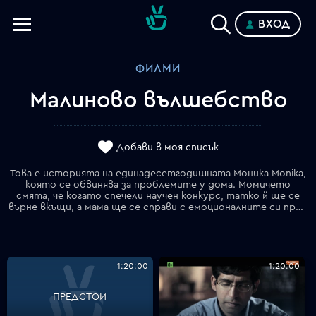
ВХОД
Телевизии
ФИЛМИ
Категории
Малиново вълшебство
Планове
Добави в моя списък
Това е историята на единадесетгодишната Моника Monikа,
която се обвинява за проблемите у дома. Момичето
смята, че когато спечели научен конкурс, татко й ще се
върне вкъщи, а мама ще се справи с емоционалните си проблеми и депресията. Моника също така прави експеримент. Сред прекрасната природа в гората тя провежда терапия с докосване, която има за цел да накара малините да растат по-бързо. Момичето си задава въпроса, кое е за тях по-добро: дали природата или начинът на третиране? На фона на превратностите в семейството тя си дава сметка, че отговорът на този въпрос няма да е лесен
1:20:00
1:20:00
ПРЕДСТОИ